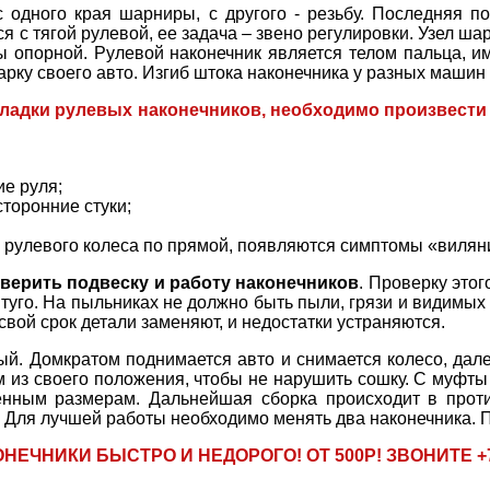
одного края шарниры, с другого - резьбу. Последняя по
 с тягой рулевой, ее задача – звено регулировки. Узел ша
опорной. Рулевой наконечник является телом пальца, им
арку своего авто. Изгиб штока наконечника у разных машин 
ладки рулевых наконечников, необходимо произвести
е руля;
торонние стуки;
 рулевого колеса по прямой, появляются симптомы «вилян
верить подвеску и работу наконечников
. Проверку это
 туго. На пыльниках не должно быть пыли, грязи и видимых
вой срок детали заменяют, и недостатки устраняются.
й. Домкратом поднимается авто и снимается колесо, дал
 из своего положения, чтобы не нарушить сошку. С муфты 
енным размерам. Дальнейшая сборка происходит в проти
ь. Для лучшей работы необходимо менять два наконечника. 
НИКИ БЫСТРО И НЕДОРОГО! ОТ 500Р! ЗВОНИТЕ +7 8