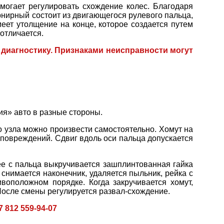
могает регулировать схождение колес. Благодаря
рнирный состоит из двигающегося рулевого пальца,
еет утолщение на конце, которое создается путем
отличается.
 диагностику. Признаками неисправности могут
ия» авто в разные стороны.
го узла можно произвести самостоятельно. Хомут на
 повреждений. Сдвиг вдоль оси пальца допускается
ее с пальца выкручивается зашплинтованная гайка
снимается наконечник, удаляется пыльник, рейка с
воположном порядке. Когда закручивается хомут,
После смены регулируется развал-схождение.
12 559-94-07