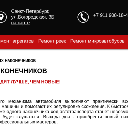
Санкт-Петербург,
+7 911 908-18-4
ул.Богородская, 3Б
на карте
монт агрегатов
Ремонт реек
Ремонт микроавтобусов
ЫХ НАКОНЕЧНИКОВ
АКОНЕЧНИКОВ
ДЯТ ЛУЧШЕ, ЧЕМ НОВЫЕ!
ого механизма автомобиля выполняют практически вс
 машины и помогают их регулировке схождения. К быстром
же одного наконечника ход автотранспорта станет невозм
е будет слушаться. Выхода два - приобрести новый на
рофессиональных мастеров.