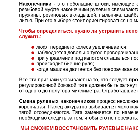
Наконечники
- это небольшие штоки, имеющие с 
резьбовой муфте наконечники рулевые связываются
пружины, резиновых вкладышей, пыльника, шайбы 
литья. При его выборе стоит ориентироваться на м
Чтобы определиться, нужно ли устранить непо
служить:
люфт переднего колеса увеличивается;
наблюдается довольно тугое проворачивани
при управлении под капотом слышаться пос
происходит биение руля;
когда машина двигается без поворачивания
Все эти признаки указывают на то, что следует
про
регулировочной боковой тяге должен быть затянут
от одного до полутора миллиметра. Отработавшие с
Смена рулевых наконечников
процесс несложны
корончатая. Палец аккуратно выбивается молотком
тягой отсоединяются. Тяга заменяется по намеч
необходимо следить за тем, чтобы его не пережат
МЫ СМОЖЕМ ВОССТАНОВИТЬ РУЛЕВЫЕ НАКОНЕЧ