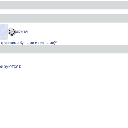
другая
и (русскими буквами и цифрами)
*
:
рируются):