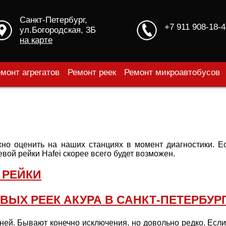
Санкт-Петербург,
+7 911 908-18-4
ул.Богородская, 3Б
на карте
монт агрегатов
Ремонт реек
Ремонт микроавтобусов
Й
о оценить на наших станциях в момент диагностики. Ес
евой рейки Hafei скорее всего будет возможен.
 РЕЙКИ
ВЫХ РЕЕК АКУРА В САНКТ-ПЕТЕРБУР
ей. Бывают конечно исключения, но довольно редко. Если 